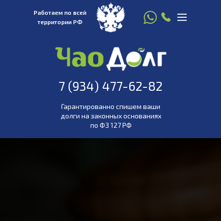
Работаем по всей
территории РФ
8 916 780 22 77
7 (934) 477-
7 (934) 477-62-82
62-82
Гарантированно спишем ваши
долги на законных основаниях
по ФЗ 127 РФ