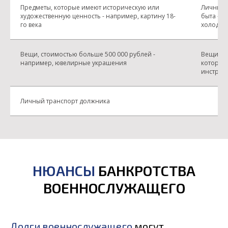
Предметы, которые имеют историческую или
Личные 
художественную ценность - например, картину 18-
быта - н
го века
холодил
Вещи, стоимостью больше 500 000 рублей -
Вещи сто
например, ювелирные украшения
которые
инструм
Личный транспорт должника
НЮАНСЫ
БАНКРОТСТВА
ВОЕННОСЛУЖАЩЕГО
Долги военнослужащего
могут