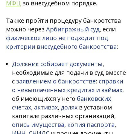
МФЦ
во внесудебном порядке.
Также пройти процедуру банкротства
можно через
Арбитражный суд
, если
физическое лицо не подходит под
критерии внесудебного банкротства
:
Должник собирает документы
,
необходимые для подачи в суд вместе
с
заявлением о банкротстве
:
справки
о невыплаченных кредитах и займах
,
об имеющихся у него
банковских
счетах
,
активах
,
долях
в уставном
капитале различных организаций,
опись имущества
,
копия паспорта
,
ИНН
,
СНИЛС
и прочие документы,