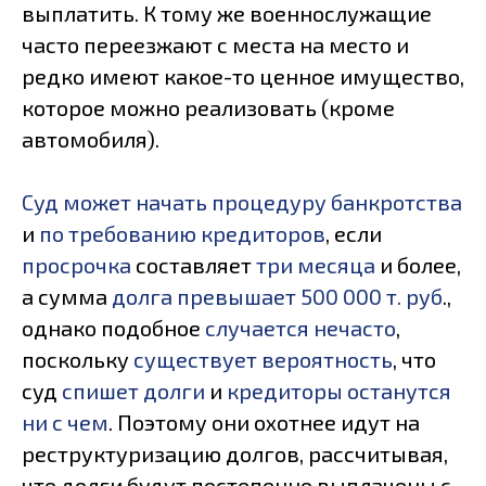
выплатить. К тому же военнослужащие
часто переезжают с места на место и
редко имеют какое-то ценное имущество,
которое можно реализовать (кроме
автомобиля).
Суд может начать процедуру банкротства
и
по требованию кредиторов
, если
просрочка
составляет
три месяца
и более,
а сумма
долга превышает 500 000 т. руб
.,
однако подобное
случается нечасто
,
поскольку
существует вероятность
, что
суд
спишет долги
и
кредиторы останутся
ни с чем
. Поэтому они охотнее идут на
реструктуризацию долгов, рассчитывая,
что долги будут постепенно выплачены с