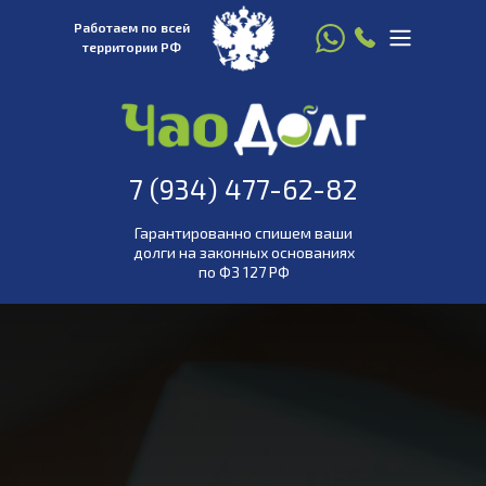
Работаем по всей
территории РФ
8 916 780 22 77
7 (934) 477-
7 (934) 477-62-82
62-82
Гарантированно спишем ваши
долги на законных основаниях
по ФЗ 127 РФ