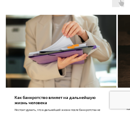
Как банкротство влияет на дальнейшую
Б
жизнь человека
В 
ка
Не стоит думать, что в дальнейшей жизни после банкротства не
придется платить вообще ни по каким долгам.
1
26.02.2025