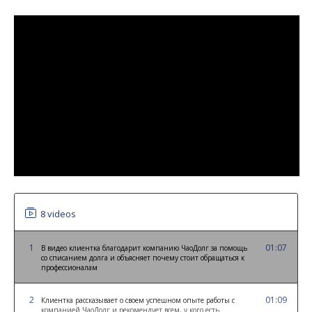
8 videos
1
01:07
В видео клиентка благодарит компанию ЧаоДолг за помощь
со списанием долга и объясняет почему стоит обращаться к
профессионалам
2
01:09
Клиентка рассказывает о своем успешном опыте работы с
компанией ЧаоДолг и рекомендует всем, у кого есть