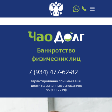
8 916 780 22 77
7 (934) 477-62-82
Банкротство
физических лиц
7 (934) 477-62-82
шей стороне
!
Гарантированно спишем ваши
долги на законных основаниях
по ФЗ 127 РФ
Работаем по всей России! Закон и
мы -