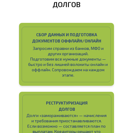
ДОЛГОВ
СБОР ДАННЫХ И ПОДГОТОВКА
ДОКУМЕНТОВ ОФФЛАЙН/ОНЛАЙН
Запросим справки из банков, МФО и
других организаций.
Подготовим все нужные документы —
быстро и без лишней волокиты онлайн и
оффлайн. Сопровождаем на каждом
этапе.
РЕСТРУКТУРИЗАЦИЯ
ДОЛГОВ
Долги «замораживаются» — начисления
и требования приостанавливаются.
Если возможно — составляется план по
выплатам. Кредиторы решают что