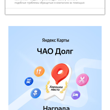
подобные проблемы обращаться в компанию за помощью
3
00:50
В этом видео Татьяна расскажет, как пришла к решению о
банкротстве и о своем опыте работы с компанией ООО
«Передовые решения»
4
1:47
В данном видео Игорь рассказывает о своем опыте списания
долгов с компанией ЧаоДолг
5
00:44
Клиентка компании ЧаоДолг рассказывает, как компания
помогла ей в списании долгов и какую помощь оказала
6
00:42
Клиентка компании ЧаоДолг рассказывает, как ее жизнь стала
легче после помощи компании в списании долгов
7
00:28
Клиент компании ЧаоДолг рассказывает, как компания
помогла списать долги
8
00:59
Клиент компании ЧаоДолг рассказывает, как компания
помогла справиться с долгами, накопившимися после
сокращения на работе