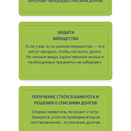
запускает процедуру списания долгов.
ЗАЩИТА
ИМУЩЕСТВА
Если у вас есть ценное имущество — его
могут продать, чтобы погасить долги.
Но личные вещи, единственное жильё и
необходимые предметы не забирают.
ПОЛУЧЕНИЕ СТАТУСА БАНКРОТА И
РЕШЕНИЯ О СПИСАНИИ ДОЛГОВ
Сперва заявитель получает статус
банкрота, а после проверки второе
постановление - о списании долгов.