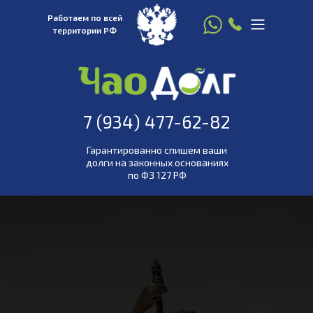
Работаем по всей
территории РФ
8 916 780 22 77
7 (934) 477-
7 (934) 477-62-82
62-82
Гарантированно спишем ваши
долги на законных основаниях
по ФЗ 127 РФ