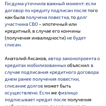
Г
осдума уточнила важный момент
:
если
договор по кредиту подписан после
того
как была
получена повестка
, то
долг
участника СВО
– ипотечный или
кредитный, в случае его кончины
(получения инвалидности)
не будет
списан
.
Анатолий Аксаков,
автор законопроекта о
кредитах мобилизованных
объяснил:
в
случае подписания кредитного договора
днем ранее получения повестки
,
списание долгов
может быть
осуществлено
.
Если
же
физлицо
подписывает кредит после
получения