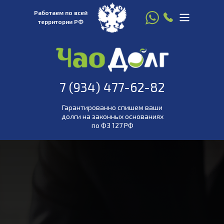
Работаем по всей
территории РФ
8 916 780 22 77
7 (934) 477-
7 (934) 477-62-82
62-82
Гарантированно спишем ваши
долги на законных основаниях
по ФЗ 127 РФ