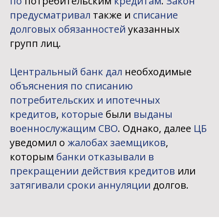
по
потребительским
кредитам
.
Закон
предусматривал
также и
списание
долговых обязанностей
указанных
групп лиц.
Центральный банк дал
необходимые
объяснения
по списанию
потребительских и ипотечных
кредитов
,
которые
были
выданы
военнослужащим СВО
. Однако, далее
ЦБ
уведомил о
жалобах заемщиков
,
которым
банки отказывали в
прекращении действия кредитов
или
затягивали сроки аннуляции
долгов.