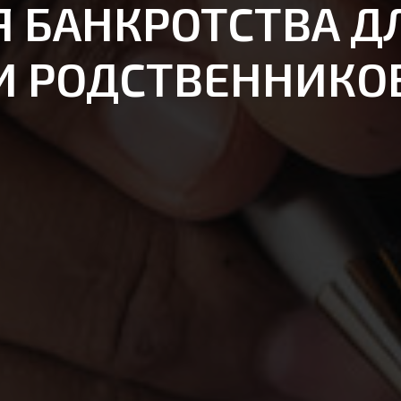
Я БАНКРОТСТВА Д
И РОДСТВЕННИКО