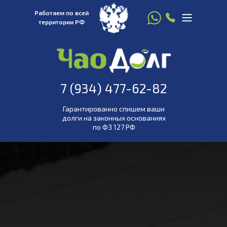
Работаем по всей
территории РФ
8 916 780 22 77
7 (934) 477-
7 (934) 477-62-82
62-82
Гарантированно спишем ваши
долги на законных основаниях
по ФЗ 127 РФ