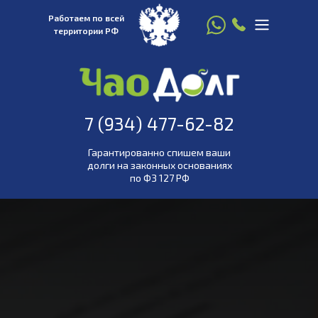
Работаем по всей
территории РФ
8 916 780 22 77
7 (934) 477-
7 (934) 477-62-82
62-82
Гарантированно спишем ваши
долги на законных основаниях
по ФЗ 127 РФ