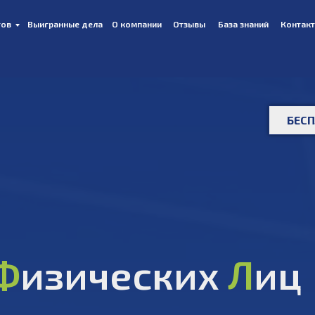
тов
Выигранные дела
О компании
Отзывы
База знаний
Контак
8 
БЕС
Ф
изических
Л
иц