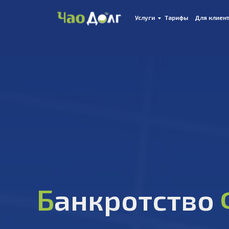
Услуги
Тарифы
Для клиен
Б
анкротство